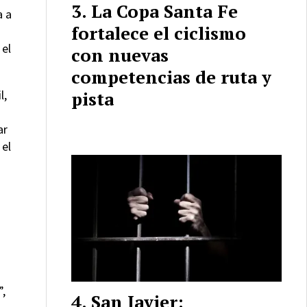
La Copa Santa Fe
a a
fortalece el ciclismo
 el
con nuevas
competencias de ruta y
pista
l,
ar
 el
”,
San Javier: