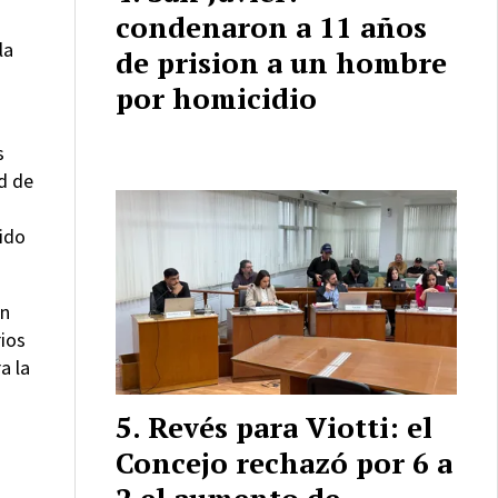
condenaron a 11 años
la
de prision a un hombre
por homicidio
s
d de
ido
un
ios
a la
Revés para Viotti: el
Concejo rechazó por 6 a
2 el aumento de