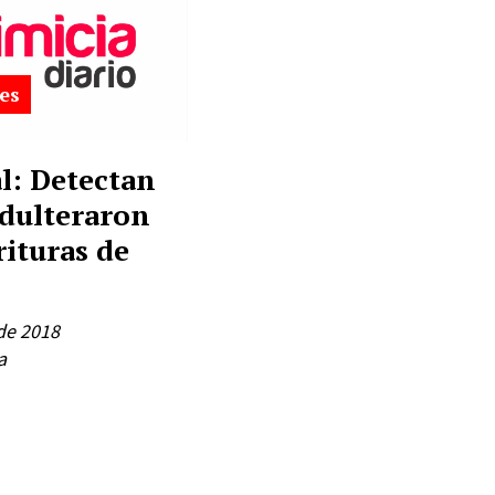
es
l: Detectan
adulteraron
rituras de
de 2018
a