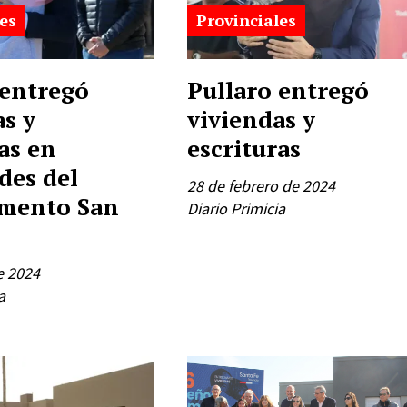
es
Provinciales
 entregó
Pullaro entregó
as y
viviendas y
as en
escrituras
des del
28 de febrero de 2024
mento San
Diario Primicia
e 2024
a