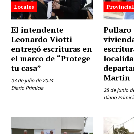
Locales
Provincial
El intendente
Pullaro
Leonardo Viotti
viviend
entregó escrituras en
escritur
el marco de “Protege
localida
tu casa”
departa
Martín
03 de julio de 2024
Diario Primicia
28 de junio d
Diario Primici