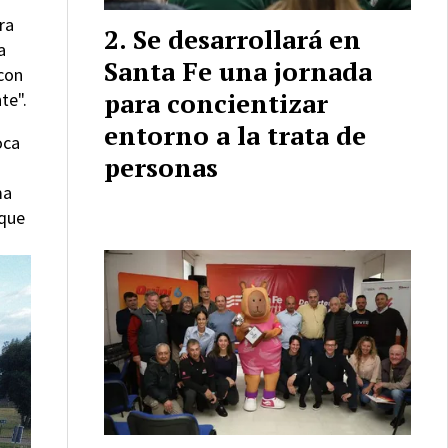
ra
Se desarrollará en
a
Santa Fe una jornada
 con
para concientizar
te".
entorno a la trata de
oca
personas
ma
 que