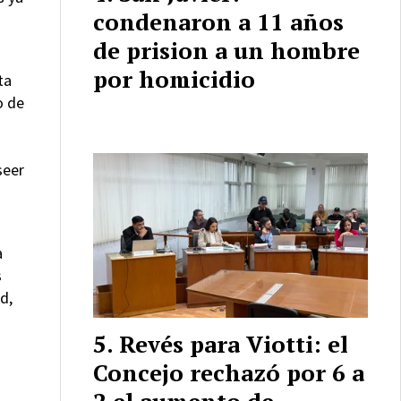
condenaron a 11 años
de prision a un hombre
por homicidio
ta
o de
seer
a
s
d,
Revés para Viotti: el
Concejo rechazó por 6 a
2 el aumento de