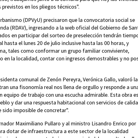
previstos en los pliegos técnicos".
Urbanismo (DPVyU) precisaron que la convocatoria social se
ienda (RDAV), ingresando a la web oficial del Gobierno de San
sados en participar del sorteo de preselección tendrán tiemp
l hasta el lunes 20 de julio inclusive hasta las 00 horas, y
tema, tales como conformar un grupo familiar conviviente,
o en la localidad, contar con ingresos demostrables y no po
esidenta comunal de Zenón Pereyra, Verónica Gallo, valoró la
tran una fisonomía real nos llena de orgullo y responde a un
n equipo de trabajo con una escucha admirable. Esta obra e
eblo y dar una respuesta habitacional con servicios de calida
 sido imposible de concretar".
dor Maximiliano Pullaro y al ministro Lisandro Enrico por
ara dotar de infraestructura a este sector de la localidad