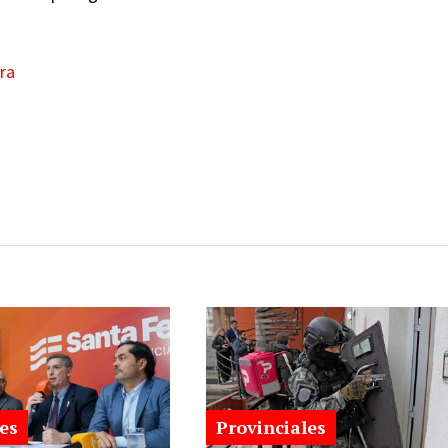
ra
es
Provinciales