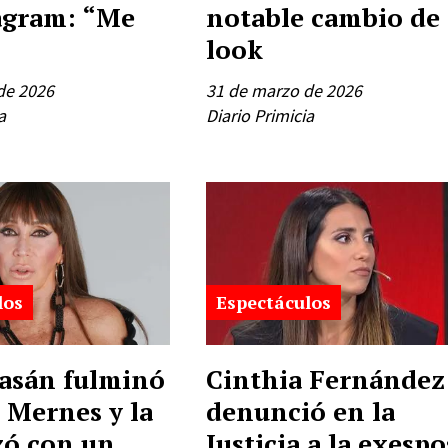
agram: “Me
notable cambio de
look
de 2026
31 de marzo de 2026
a
Diario Primicia
los
Espectáculos
asán fulminó
Cinthia Fernández
 Mernes y la
denunció en la
zó con un
Justicia a la exesp