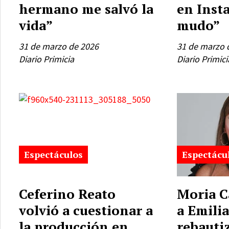
hermano me salvó la
en Inst
vida”
mudo”
31 de marzo de 2026
31 de marzo 
Diario Primicia
Diario Primici
Espectáculos
Espectácu
Ceferino Reato
Moria C
volvió a cuestionar a
a Emilia
la producción en
rebauti