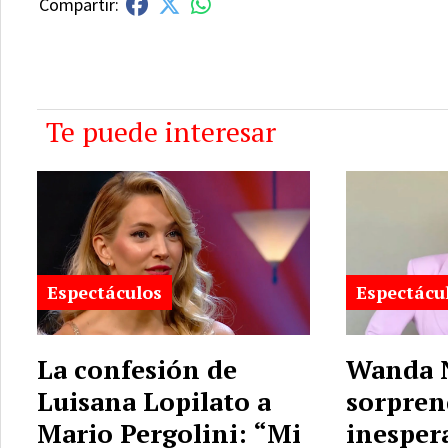
Te puede interesar
Espectáculos
Espectácu
La confesión de
Wanda 
Luisana Lopilato a
sorpren
Mario Pergolini: “Mi
inesper