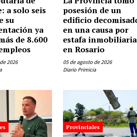
utaria de
La Provincia tomó
: a solo seis
posesión de un
e su
edificio decomisad
ntación ya
en una causa por
más de 8.600
estafa inmobiliaria
empleos
en Rosario
 de 2026
05 de agosto de 2026
a
Diario Primicia
es
Provinciales