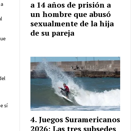
a 14 años de prisión a
 a
un hombre que abusó
l
sexualmente de la hija
de su pareja
gue
del
e sí
Juegos Suramericanos
2026: Las tres subsedes