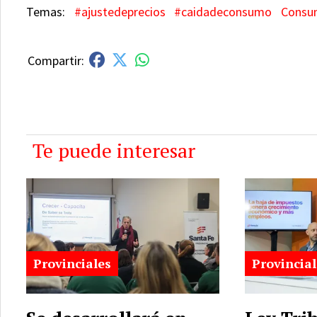
#ajustedeprecios
#caidadeconsumo
Consu
Te puede interesar
Provinciales
Provincial