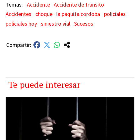
Accidente
Accidente de transito
Accidentes
choque
la paquita cordoba
policiales
policiales hoy
siniestro vial
Sucesos
Te puede interesar